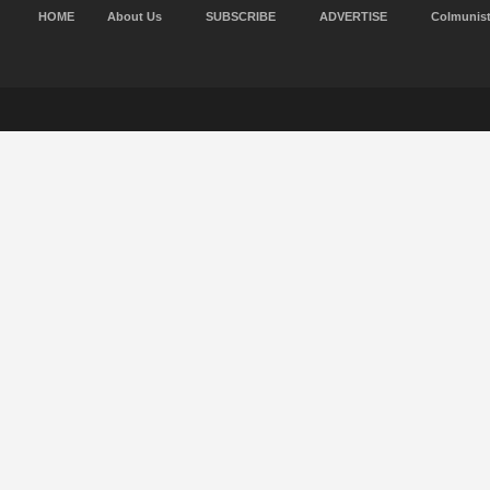
HOME
About Us
SUBSCRIBE
ADVERTISE
Colmunis