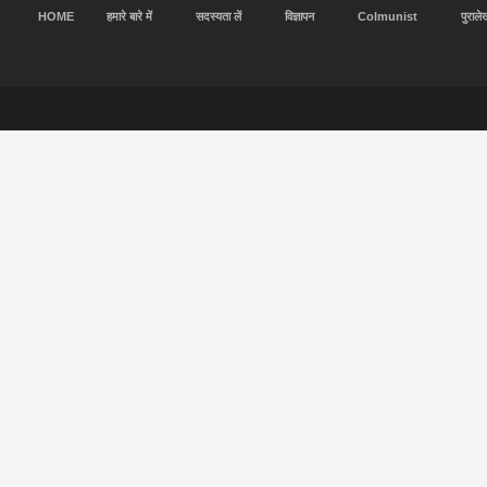
HOME
हमारे बारे में
सदस्यता लें
विज्ञापन
Colmunist
पुराले