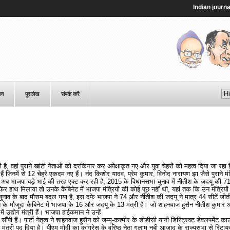
Indian journalist 
पन
पुरालेख
संपर्क करै
 है, वहां पुराने खांटी नेताओं को दरकिनार कर अपेक्षाकृत नए और युवा चेहरों को महत्व दिया जा रहा
ं हैं जिनमें से 12 चेहरे एकदम नए हैं। नंद किशोर यादव, प्रेम कुमार, विनोद नारायण झा जैसे पुराने मं
 भी अब भाजपा बड़े भाई की तरह एक्ट कर रही है, 2015 के विधानसभा चुनाव में नीतीश के जदयू की 
र हाथ मिलाया तो उनके कैबिनेट में भाजपा मंत्रियों की कोई पूछ नहीं थी, यहां तक कि उन मंत्रियो
चुनाव के बाद मौसम बदल गया है, इस दफे भाजपा ने 74 और नीतीश की जदयू ने मात्र 44 सीटें जीती
ीश के मौजूदा कैबिनेट में भाजपा के 16 और जदयू के 13 मंत्री हैं। जो शाहनवाज हुसैन नीतीश कुमा
 उद्योग मंत्री हैं। भाजपा हाईकमान ने उन्हें
ौंपी हैं। पार्टी नेतृत्व ने शाहनवाज हुसैन को जम्मू-कश्मीर के डीडीसी यानी डिस्ट्रिक्ट डेवलपमेंट क
 मंत्री पद दिया है। पीएम मोदी का कांग्रेस के वरिष्ठ नेता गुलाम नबी आजाद के राज्यसभा से रिटायर