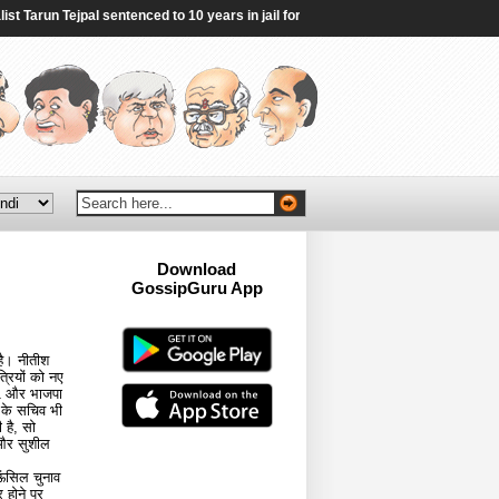
Tarun Tejpal sentenced to 10 years in jail for rape - BBC
|
Jharkhand: Protests
Download
GossipGuru App
Now!!
 है। नीतीश
त्रियों को नए
71 और भाजपा
ं के सचिव भी
 है, सो
र और सुशील
ाऊंसिल चुनाव
 होने पर