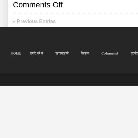
on
Comments Off
महाराज
की
मनुहार
« Previous Entries
HOME
हमारे बारे में
सदस्यता लें
विज्ञापन
Colmunist
पुराले