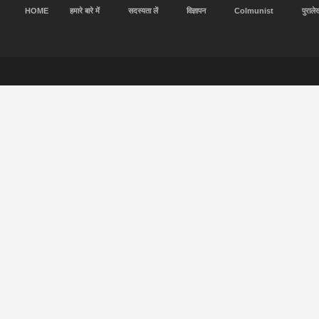
HOME
हमारे बारे में
सदस्यता लें
विज्ञापन
Colmunist
पुराले