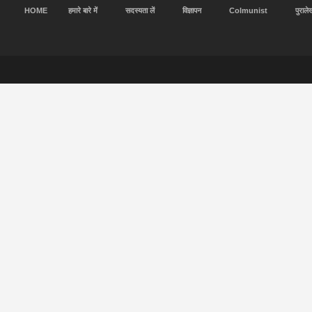
HOME
हमारे बारे में
सदस्यता लें
विज्ञापन
Colmunist
पुराले