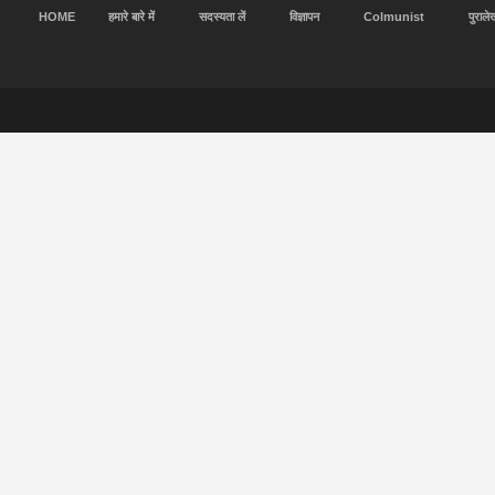
HOME
हमारे बारे में
सदस्यता लें
विज्ञापन
Colmunist
पुराले