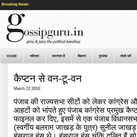
Breaking News:
HOME
नवीनतम
सदस्यता लें
विज्ञापन
पुरालेख
संपर्क करै
कैप्टन से वन-टू-वन
March 22 2016
पंजाब की राज्यसभा सीटों को लेकर कांग्रेस 
आहटों को भांपते हुए पंजाब कांग्रेस प्रमुख कै
फाइनल कर दिए, इसमें से एक पंजाब विधानसभा म
(स्वर्गीय बलराम जाखड़ के पुत्र) सुनील जाखड
हंसराज हंस थे। हंसराज हंस चूंकि दलित हैं सो 