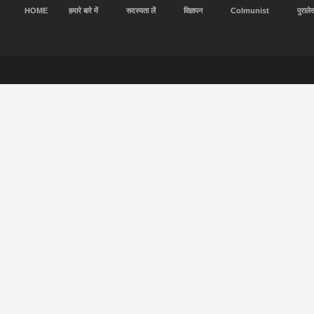
HOME
हमारे बारे में
सदस्यता लें
विज्ञापन
Colmunist
पुराले