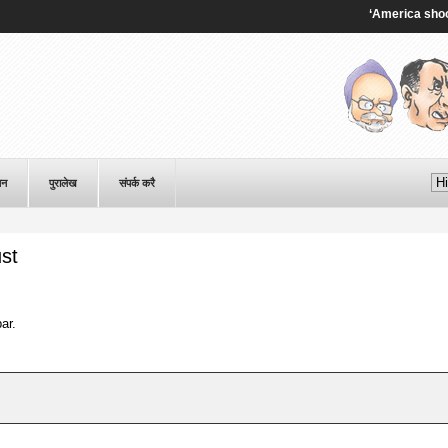
‘America shooting 
पन
पुरालेख
संपर्क करै
st
ar.