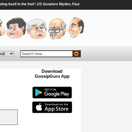
itself in the foot’: US Senators Wyden, Paul oppose 100% tariffs on India, China
Download
GossipGuru App
Now!!