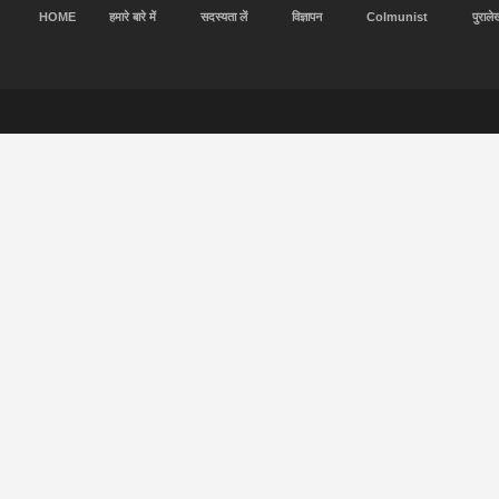
HOME
हमारे बारे में
सदस्यता लें
विज्ञापन
Colmunist
पुराले