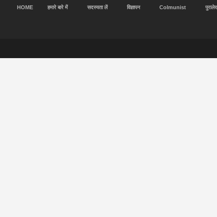
HOME
हमारे बारे में
सदस्यता लें
विज्ञापन
Colmunist
पुराले