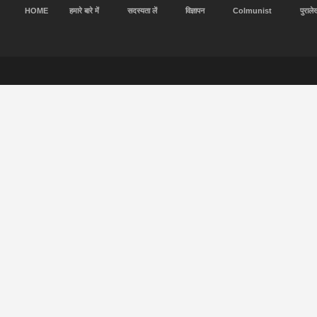
HOME
हमारे बारे में
सदस्यता लें
विज्ञापन
Colmunist
पुराले