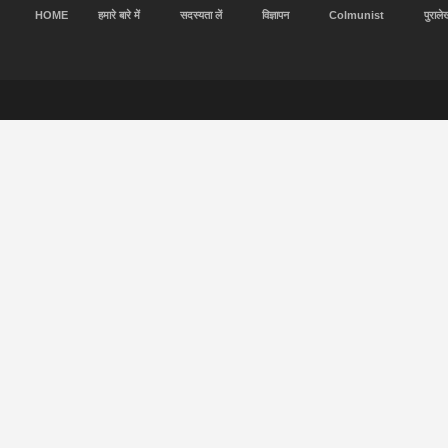
HOME
हमारे बारे में
सदस्यता लें
विज्ञापन
Colmunist
पुराले