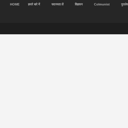
HOME
हमारे बारे में
सदस्यता लें
विज्ञापन
Colmunist
पुराले