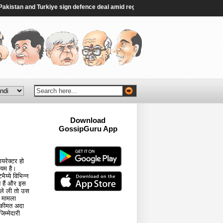
stan and Turkiye sign defence deal amid regional turmoil - Al Jazeera
|
Delhi
Download
GossipGuru App
Now!!
यरेक्टर हो
ायम है।
य्ये विभिन्न
ते हैं और इस
स ले ली तो उस
ी मामला
 कीमत अदा
म्मेदारी