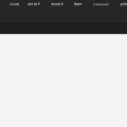
HOME
हमारे बारे में
सदस्यता लें
विज्ञापन
Colmunist
पुराले