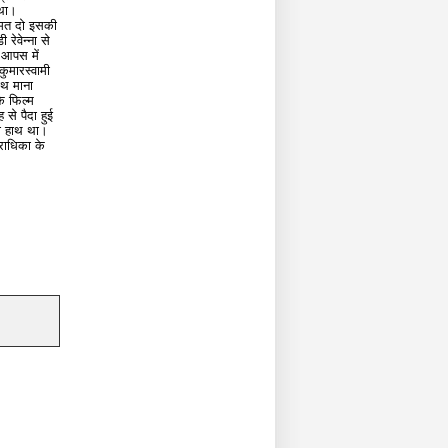
 था।
 मत दो इसकी
रेवेन्ना से
ा आपस में
ुमारस्वामी
ाथ माना
ि फिल्म
से पैदा हुई
 ही हाथ था।
राधिका के