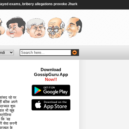
 exams, bribery allegations provoke Jharkhand protests - The Hindu
|
Akali
Download
GossipGuru App
Now!!
 सांसद रहे पर
ीं बल्कि अपने
प्रज्वल शुरू
याल भी खूब
ट्रेलिया
 कि ’वह
ी सेवा करनी
्रज्वल के