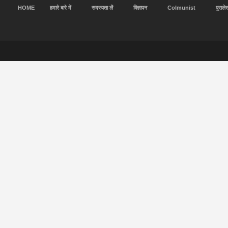
HOME
हमारे बारे में
सदस्यता लें
विज्ञापन
Colmunist
पुराले