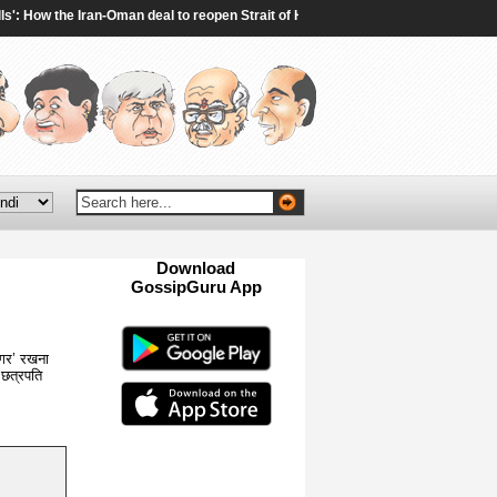
 How the Iran-Oman deal to reopen Strait of Hormuz will work - The Times of India
Download
GossipGuru App
Now!!
नगर’ रखना
 छत्रपति