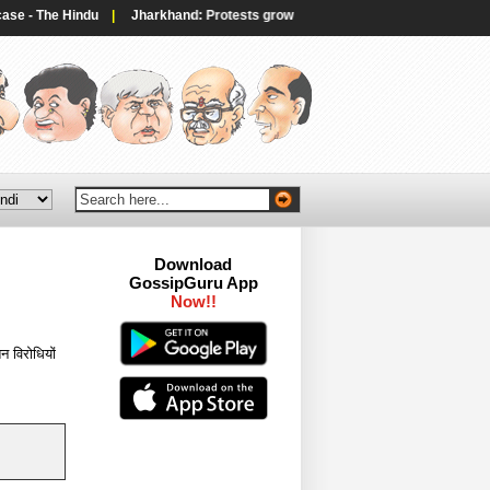
- The Hindu
|
Jharkhand: Protests grow in Indian state over alleged exam irr
Download
GossipGuru App
तन विरोधियों