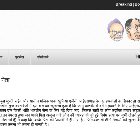
Breaking | Bombay 
पन
पुरालेख
संपर्क करै
 नेता
, महबूबा मुफ्ती सईद और यासीन मलिक पाक खुफिया एजेंसी आईएसआई के नए हथकंडों के शिकार हो सकत
नशील गुप्त दस्तावेजों में इस बात का खुलासा हुआ है कि जम्मू-कश्मीर में दंगे भड़काने के लिए आई
सका दोष किसी भांति भारतीय सेना के सिर मढ़ दिया जाए, जिससे घाटी के लोग उद्वेलित होकर सड़
ेपरदा हुआ जब अपने पिता अब्दुल गनी लोन की ग्यारह वर्ष पूर्व हुई निर्मम हत्या पर चुप्पी तोड़ते हु
े नेता भी हैं) ने कहा कि उनके पिता को ‘अपनों’ ने ही मारा है। फिलवक्त तो तीनों नेताओं की सुरक्षा
ध्वस्त करना भी उतना ही जरूरी है।