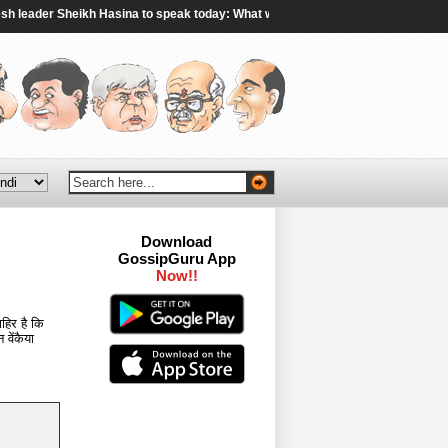
ader Sheikh Hasina to speak today: What we can expect - aljazeera.com
|
P
Download
GossipGuru App
Now!!
हिर है कि
 वेंकैया