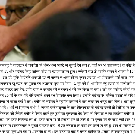
ोकतंत्र के तोरणद्वार से जनादेश की धीमी-धीमी आहटें भी सुनाई देने लगी हैं, कोई अब भी सड़क पर है तो कोई व
जाब की 13 और चंडीगढ़ केंद्र शासित सीट पर मतदान संपन्न हुआ। मजे की बात तो यह कि पंजाब में भाजपा ने 13 
तित थे। इस दफे चूंकि शिरोमणि अकाली दल भी भाजपा से अलग होकर चुनाव लड़ रहा था तो उसकी कोई खास वक्त 
ने ’ऑपरेशन ब्लू स्टार’ का पुराना राग अलापना शुरू कर दिया। 1 जून को ही ’ऑपरेशन ब्लू स्टार’ की चालीसवीं 
े बाहर पोस्टर लगा दिए, ताकि राज्य में कांग्रेस की संभावनाओं को कम किया जा सके। रही बात चंडीगढ़ की तो यहा
20 मई के बाद धीरे-धीरे उन्होंने अपने पक्ष में माहौल बना लिया। उन्होंने चंडीगढ़ के ’गर्वनेंस मॉडल’ को परि
या जो खासा चर्चा में रहा। मनीष को चंडीगढ़ के ग्रामीण इलाकों में आप-कैडर का भरपूर साथ मिला। आप सुप्र
धारे। आईं तो प्रियंका गांधी भी, जब वो राजीव शुक्ला के साथ हेलिकॉप्टर से चंडीगढ़ उतरीं तो हेलीपैड पर उन
्रियंका को जैसे ही मनीष ने रिसीव करते हुए फूलों का गुलदस्ता भेंट किया तो प्रियंका ने एक झटके में मनीष से
-’मैंने उनसे रिक्वेस्ट की थी, उनसे फोन पर भी रोजाना बात हो जाती है, पर चुनाव में वे मेरे साथ नहीं आए।’ 
ाइन पर आए प्रियंका ने छूटते ही उनसे कहा, ’मैं एक जनसभा को संबोधित करने जा रही हूं, आप भी मंच पर उ
ल पर जा पहुंचे और मंच पर अवतरित हो गए। इस घटना के बाद ही बंसल चंडीगढ़ के अलावा हिमाचल प्रदेश में भ