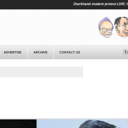
Jharkhand student protest LIVE: Govt. talks with anoth
ADVERTISE
ARCHIVE
CONTACT US