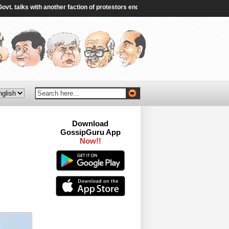
er faction of protestors end without breakthrough, stir to continue - The Hindu
Download
GossipGuru App
Now!!