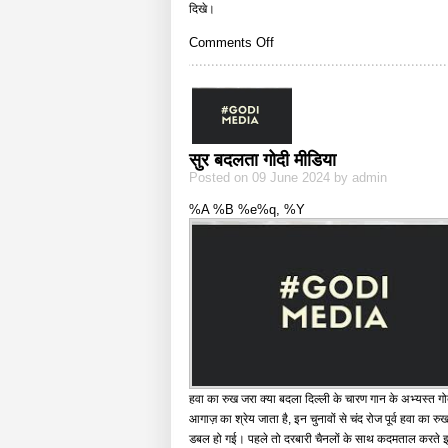
दिखे।
on
Comments Off
चंडीगढ़-
पंजाब
में
आप-
कांग्रेस
की
सुर बदलता गोदी मीडिया
धाक
Posted on 09 June 2024 by admin
%A %B %e%q, %Y
हवा का रुख जरा क्या बदला दिल्ली के चारण गान के अभ्यस्त गोदी 
आगाज़ का श्रेय जाता है, इन चुनावों से चंद रोज पूर्व हवा क
डबल हो गई। पहले तो दरबारी चैनलों के साथ कदमताल करते इस 