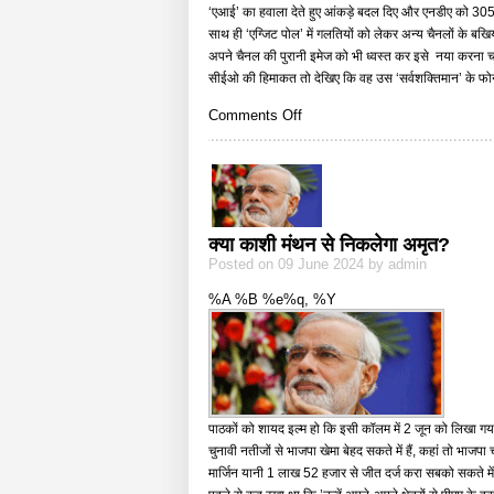
‘एआई’ का हवाला देते हुए आंकड़े बदल दिए और एनडीए को 305 
साथ ही ‘एग्जिट पोल’ में गलतियों को लेकर अन्य चैनलों के 
अपने चैनल की पुरानी इमेज को भी ध्वस्त कर इसे नया करना 
सीईओ की हिमाकत तो देखिए कि वह उस ‘सर्वशक्तिमान’ के फोन
on
Comments Off
सुर
बदलता
गोदी
मीडिया
क्या काशी मंथन से निकलेगा अमृत?
Posted on 09 June 2024 by admin
%A %B %e%q, %Y
पाठकों को शायद इल्म हो कि इसी कॉलम में 2 जून को लिखा गय
चुनावी नतीजों से भाजपा खेमा बेहद सकते में हैं, कहां तो भाजप
मार्जिन यानी 1 लाख 52 हजार से जीत दर्ज करा सबको सकते में ड