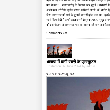
पहले से कह रखा था कि ’उन्हें अपने-अपने क्षेत्रों से पीएम के 
कम से कम 13 हजार करोड़ के विकास कार्य हुए हैं। वाराणसी में 
अपने बेहद भरोसेमंद सुनील बंसल, अश्विनी त्यागी, डॉ. सतीश द्वि
विद्या सागर राव को यहां के चुनावी समर में झोंक रखा था। इ
स्वयं पीएम मोदी ने अपने हस्ताक्षर से क्षेत्र के 2000 प्रबुद्द 
को इस योजना से बाहर रखा गया था, शायद यही बात सारे फैक्
on
Comments Off
क्या
काशी
मंथन
से
निकलेगा
अमृत?
भाजपा में बागी स्वरों के प्रस्फुटन
Posted on 09 June 2024 by admin
%A %B %e%q, %Y