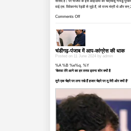
सांसद हैं। पर भाजपा के इस आइडिया का चंद्रबाबू नायडू पुरकश व
वाई.एस. विवेकानंद रेड्डी से जुड़े हैं, जो राज्य मंत्री थे और 
on
Comments Off
नए
एनडीए
साथी
की
तलाश
में
चंडीगढ़-पंजाब में आप-कांग्रेस की धाक
भाजपा
Posted on 11 June 2024 by admin
%A %B %e%q, %Y
’
बेवफा तेरे आने का हर तरफ इतना शोर क्यों है
तूने एक चेहरे पर लगा रखे हैं हजार चेहरे पर तू मेरी ओर क्यों है’