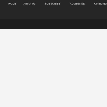
HOME
About Us
SUBSCRIBE
ADVERTISE
Colmunis