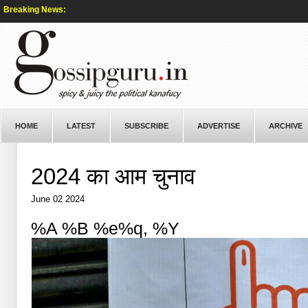
Breaking News:
HOME
LATEST
SUBSCRIBE
ADVERTISE
ARCHIVE
2024 का आम चुनाव
June 02 2024
%A %B %e%q, %Y