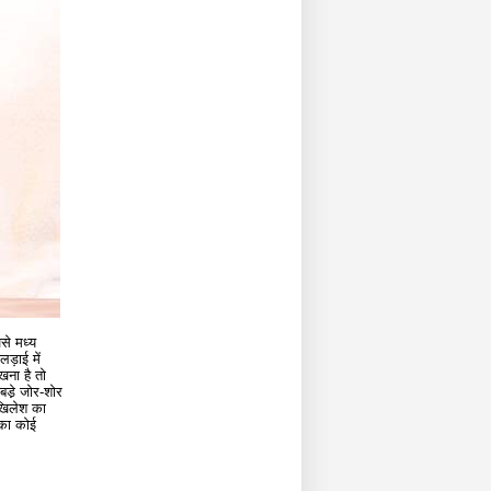
ैसे मध्य
लड़ाई में
खना है तो
बडे़ जोर-शोर
अखिलेश का
 का कोई