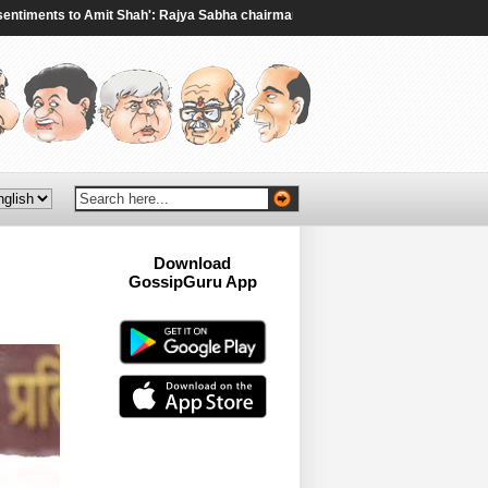
nts to Amit Shah': Rajya Sabha chairman to Rijiju amid ruckus over student pr
Download
GossipGuru App
Now!!