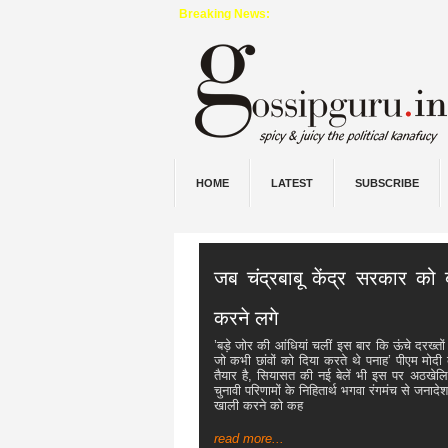
Breaking News:
HOME
LATEST
SUBSCRIBE
जब चंद्रबाबू केंद्र सरकार को 
करने लगे
’बड़े जोर की आंधियां चलीं इस बार कि ऊंचे दरख्तों क
जो कभी छांवों को दिया करते थे पनाह’ पीएम मोद
तैयार है, सियासत की नई बेलें भी इस पर अठखेलि
चुनावी परिणामों के निहितार्थ भगवा रंगमंच से जना
खाली करने को कह
read more...