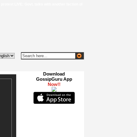
LIVE: Govt. talks with another faction of protestors end without breakthrough, s
Download
GossipGuru App