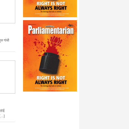
ल गांधी
 हाई
 […]