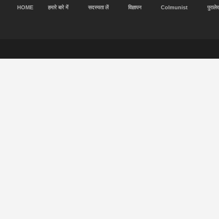
HOME
हमारे बारे में
सदस्यता लें
विज्ञापन
Colmunist
पुराले