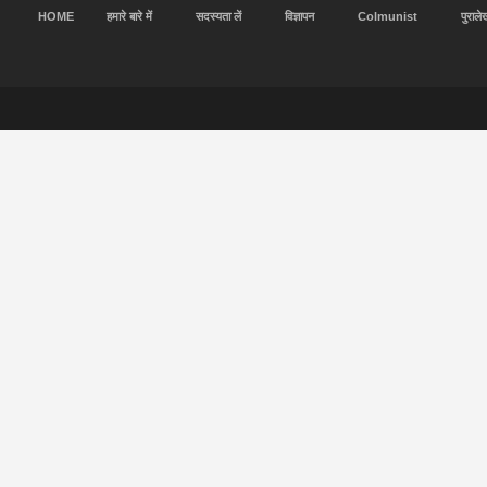
HOME
हमारे बारे में
सदस्यता लें
विज्ञापन
Colmunist
पुराले