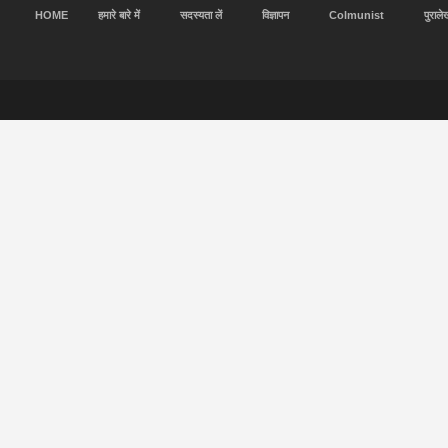
HOME
हमारे बारे में
सदस्यता लें
विज्ञापन
Colmunist
पुराले