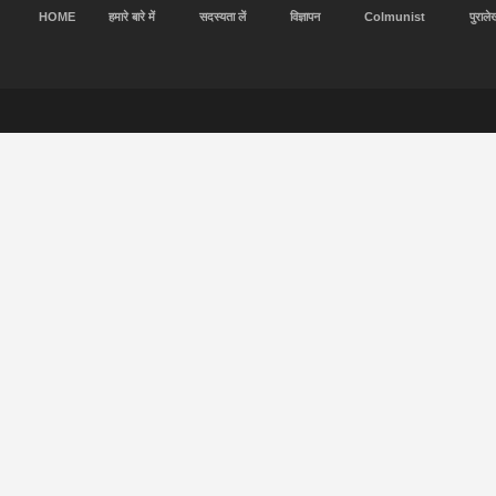
HOME
हमारे बारे में
सदस्यता लें
विज्ञापन
Colmunist
पुराले