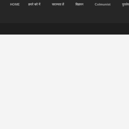
HOME
हमारे बारे में
सदस्यता लें
विज्ञापन
Colmunist
पुराले