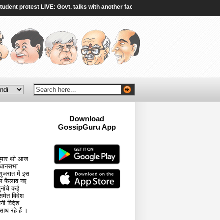
 protest LIVE: Govt. talks with another faction of protestors end without breakt
Download
GossipGuru App
Now!!
 शुमार थी आज
विधानसभा
गुजरात में इस
का फैलाव नए
नांचे कई
 समेत विदेश
नी विदेश
ाध रहे हैं ।