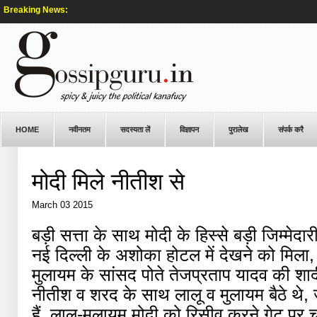
Breaking News:
HOME
नवीनतम
सदस्यता लें
विज्ञापन
पुरालेख
संपर्क करै
मोदी मिले नीतीश से
March 03 2015
बड़ी सत्ता के साथ मोदी के हिस्से बड़ी जिम्मेद
नई दिल्ली के अशोका होटल में देखने को मिला
मुलायम के सांसद पोते तेजप्रताप यादव की श
नीतीश व शरद के साथ लालू व मुलायम बैठे थे, जै
हैं, लालू-मुलायम मोदी को रिसीव करने गेट प