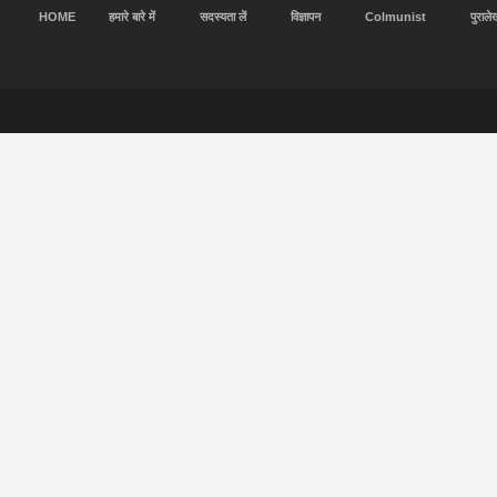
HOME
हमारे बारे में
सदस्यता लें
विज्ञापन
Colmunist
पुराले