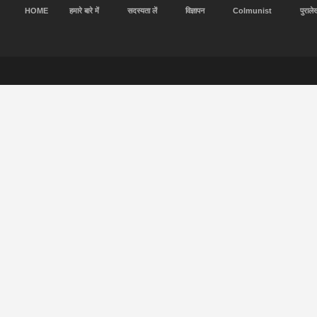
HOME
हमारे बारे में
सदस्यता लें
विज्ञापन
Colmunist
पुराले