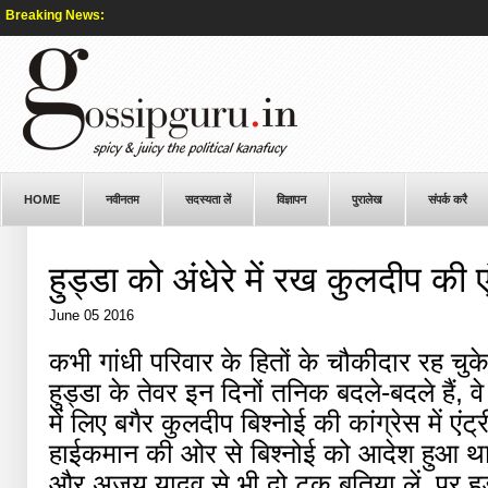
Breaking News:
HOME
नवीनतम
सदस्यता लें
विज्ञापन
पुरालेख
संपर्क करै
हुड्डा को अंधेरे में रख कुलदीप की एं
June 05 2016
कभी गांधी परिवार के हितों के चौकीदार रह चुके, ह
हुड्डा के तेवर इन दिनों तनिक बदले-बदले हैं, वे 
में लिए बगैर कुलदीप बिश्नोई की कांग्रेस में एंट
हाईकमान की ओर से बिश्नोई को आदेश हुआ था 
और अजय यादव से भी दो टूक बतिया लें, पर हुड्