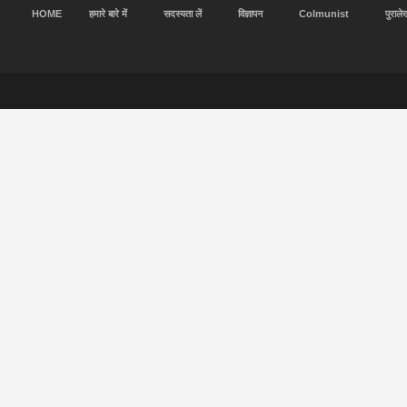
HOME
हमारे बारे में
सदस्यता लें
विज्ञापन
Colmunist
पुराले