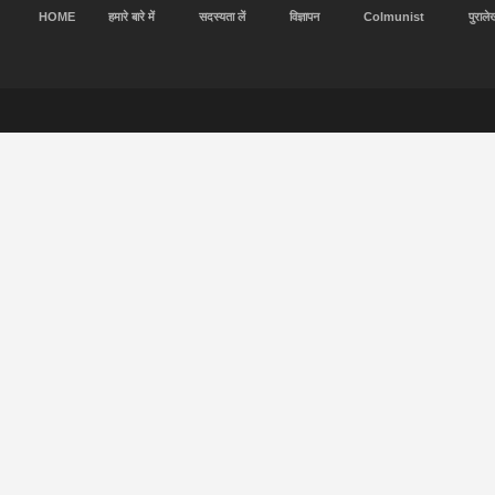
HOME
हमारे बारे में
सदस्यता लें
विज्ञापन
Colmunist
पुराले