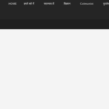
HOME
हमारे बारे में
सदस्यता लें
विज्ञापन
Colmunist
पुराले