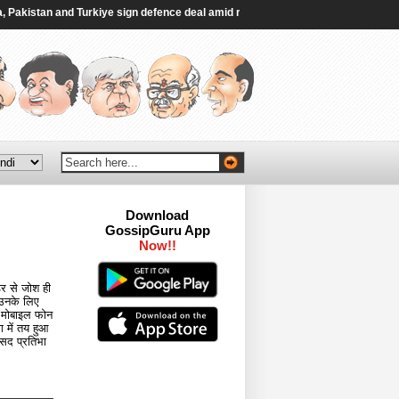
kistan and Turkiye sign defence deal amid regional turmoil - Al Jazeera
|
Jha
Download
GossipGuru App
Now!!
डर से जोश ही
 उनके लिए
 मोबाइल फोन
ग में तय हुआ
ंसद प्रतिभा