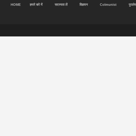
HOME
हमारे बारे में
सदस्यता लें
विज्ञापन
Colmunist
पुराले