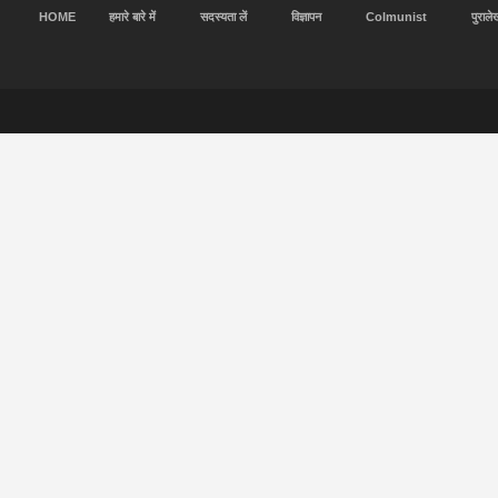
HOME
हमारे बारे में
सदस्यता लें
विज्ञापन
Colmunist
पुराले