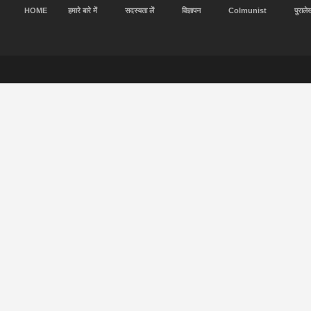
HOME
हमारे बारे में
सदस्यता लें
विज्ञापन
Colmunist
पुराले