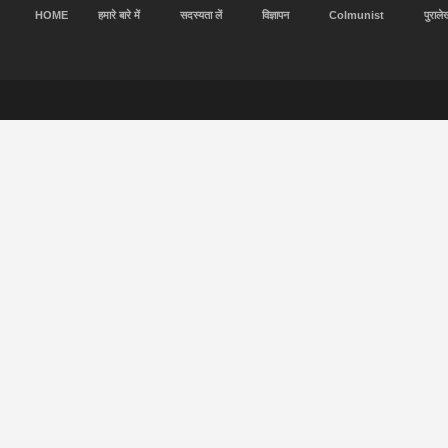
HOME
हमारे बारे में
सदस्यता लें
विज्ञापन
Colmunist
पुराले