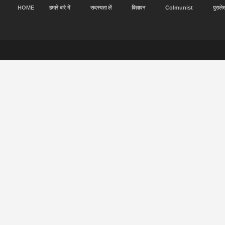
HOME
हमारे बारे में
सदस्यता लें
विज्ञापन
Colmunist
पुराले