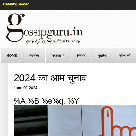
Breaking News:
HOME
नवीनतम
सदस्यता लें
विज्ञापन
पुरालेख
संपर्क करै
2024 का आम चुनाव
June 02 2024
%A %B %e%q, %Y