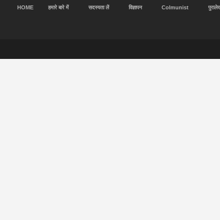
HOME
हमारे बारे में
सदस्यता लें
विज्ञापन
Colmunist
पुराले