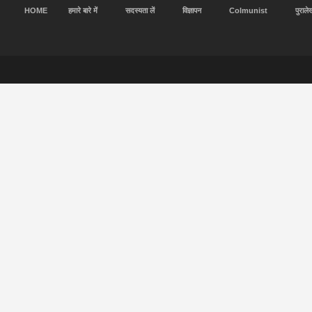
HOME
हमारे बारे में
सदस्यता लें
विज्ञापन
Colmunist
पुराले