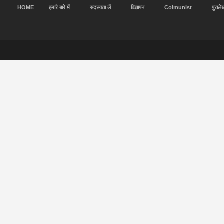
HOME
हमारे बारे में
सदस्यता लें
विज्ञापन
Colmunist
पुराले