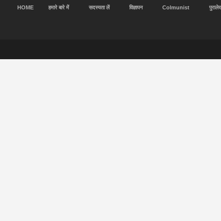
HOME
हमारे बारे में
सदस्यता लें
विज्ञापन
Colmunist
पुराले