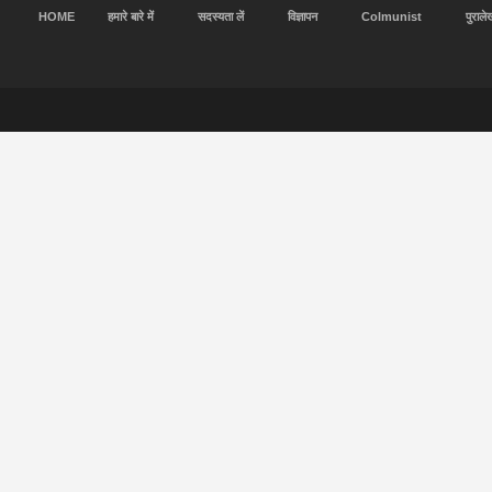
HOME
हमारे बारे में
सदस्यता लें
विज्ञापन
Colmunist
पुराले