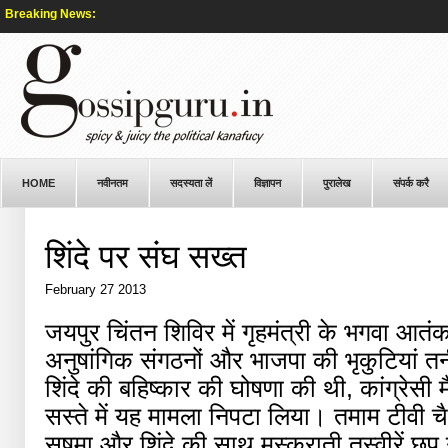
Breaking News:
HOME
नवीनतम
सदस्यता लें
विज्ञापन
पुरालेख
संपर्क करै
शिंदे पर संघ सख्त
February 27 2013
जयपुर चिंतन शिविर में गृहमंत्री के भगवा आ
अनुषांगिक संगठनों और भाजपा की भृकुटियां तनी
शिंदे की बहिष्कार की घोषणा की थी, कांग्रेसी म
सस्ते में यह मामला निपटा लिया। तमाम टीवी च
सुषमा और शिंदे की साथ मुस्कुराती तस्वीरें छ