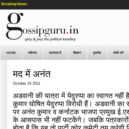
Breaking News:
HOME
नवीनतम
सदस्यता लें
विज्ञापन
पुरालेख
संपर्क करै
मद में अनंत
October 16 2011
अडवानी की यात्रा में येदुरप्पा का स्वागत नही
कुमार घोषित येदुरप्पा विरोधी हैं। अडवानी का
पर अनंत कुमार व कर्नाटक भाजपा प्रमुख ई.एस.ई
के आसपास भी नहीं फटकेंगे। जबकि पत्रकारों द
होता है कि यह तो पार्टी कोर कमेटी तय करेग