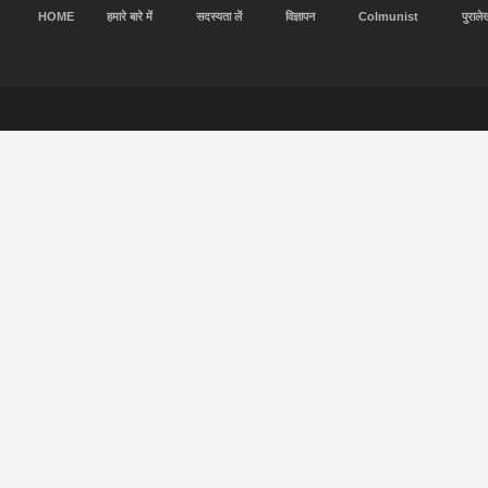
HOME
हमारे बारे में
सदस्यता लें
विज्ञापन
Colmunist
पुराले