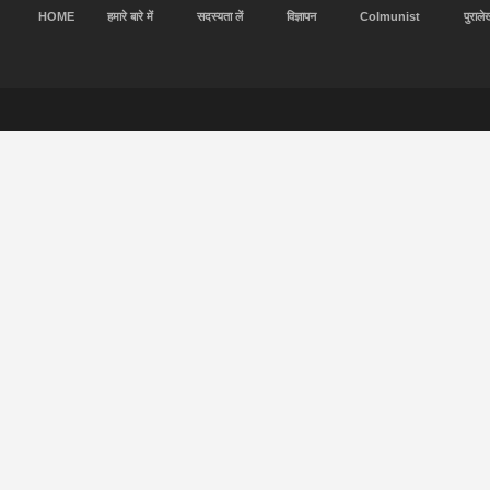
HOME
हमारे बारे में
सदस्यता लें
विज्ञापन
Colmunist
पुराले